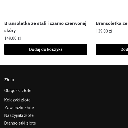
Bransoletka ze stali i czarno czerwonej
Bransoletka ze 
skóry
139,00
zł
149,00
zł
Dodaj do koszyka
Dod
Złoto
Obrączki złote
Kolczyki złote
Zawieszki złote
Naszyjniki złote
Bransoletki złote