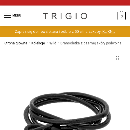
MENU
0
Zapisz się do newslettera i odbierz 50 zł na zakupy!
KLIKNIJ
Strona główna
/
Kolekcje
/
Wild
/
Bransoletka z czarnej skóry podwójna