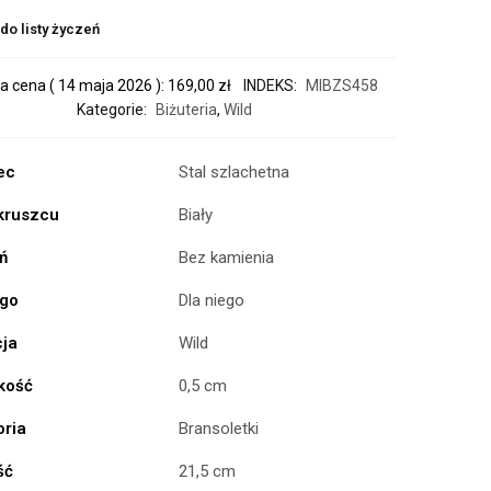
do listy życzeń
a cena (
14 maja 2026
):
169,00
zł
INDEKS:
MIBZS458
Kategorie:
Biżuteria
,
Wild
ec
Stal szlachetna
 kruszcu
Biały
ń
Bez kamienia
ogo
Dla niego
cja
Wild
kość
0,5 cm
oria
Bransoletki
ść
21,5 cm