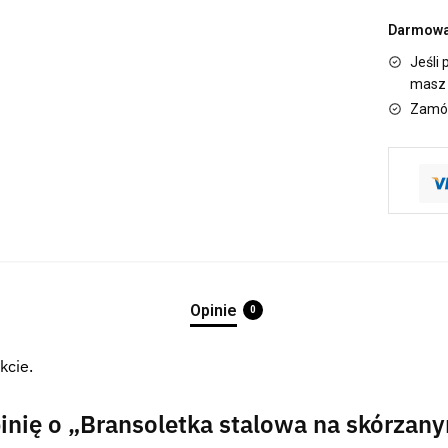
Darmowa 
Jeśli 
masz 
Zamów
Opinie
0
kcie.
inię o „Bransoletka stalowa na skórzan