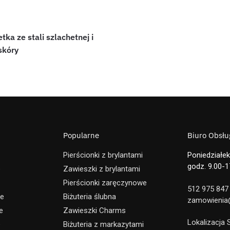
tka ze stali szlachetnej i
skóry
Popularne
Biuro Obsług
Pierścionki z brylantami
Poniedziałek
godz. 9.00-1
e
Zawieszki z brylantami
Pierścionki zaręczynowe
512 975 847
ne
Biżuteria ślubna
zamowienia@
e
Zawieszki Charms
Lokalizacja
e
Biżuteria z markazytami