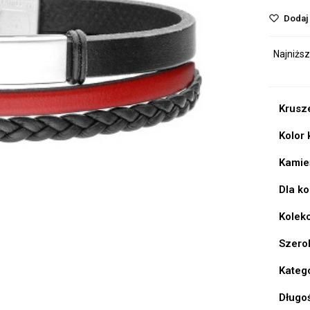
Dodaj 
Najniższ
Krusz
Kolor
Kamie
Dla k
Kolek
Szero
Kateg
Długo