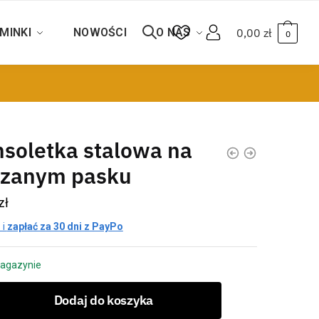
MINKI
NOWOŚCI
O NAS
0,00
zł
0
soletka stalowa na
rzanym pasku
zł
 i
zapłać za 30 dni z PayPo
agazynie
Dodaj do koszyka