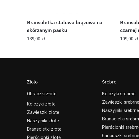
Bransoletka stalowa brązowa na
Bransole
skórzanym pasku
czarnej 
139,00
zł
109,00
zł
Złoto
Srebro
Obrączki złote
Kolczyki srebrne
Zawieszki srebrn
Kolczyki złote
Naszyjniki srebrne
Zawieszki złote
Bransoletki srebr
Naszyjniki złote
Pierścionki srebrn
Bransoletki złote
Łańcuszki srebrn
Pierścionki złote