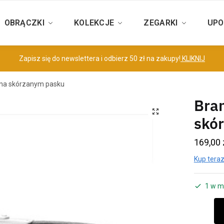
OBRĄCZKI
KOLEKCJE
ZEGARKI
UPO
Zapisz się do newslettera i odbierz 50 zł na zakupy!
KLIKNIJ
 na skórzanym pasku
Bran
skó
169,00
Kup teraz
1 w m