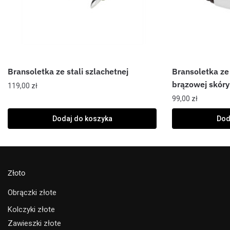
Bransoletka ze stali szlachetnej
Bransoletka ze 
brązowej skóry
119,00
zł
99,00
zł
Dodaj do koszyka
Dod
Złoto
Obrączki złote
Kolczyki złote
Zawieszki złote