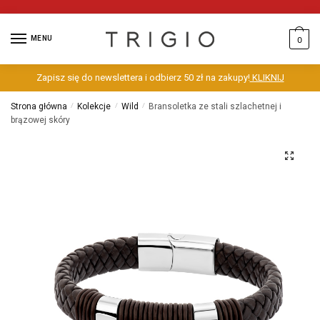
MENU
0
Zapisz się do newslettera i odbierz 50 zł na zakupy!
KLIKNIJ
Strona główna
/
Kolekcje
/
Wild
/
Bransoletka ze stali szlachetnej i
brązowej skóry