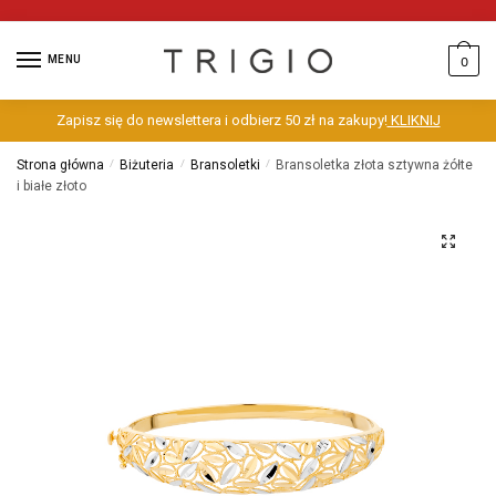
MENU
0
Zapisz się do newslettera i odbierz 50 zł na zakupy!
KLIKNIJ
Strona główna
/
Biżuteria
/
Bransoletki
/
Bransoletka złota sztywna żółte
i białe złoto