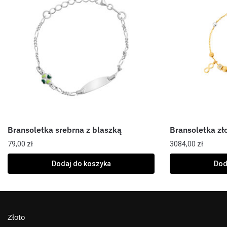
Bransoletka srebrna z blaszką
Bransoletka zł
79,00
zł
3084,00
zł
Dodaj do koszyka
Dod
Złoto