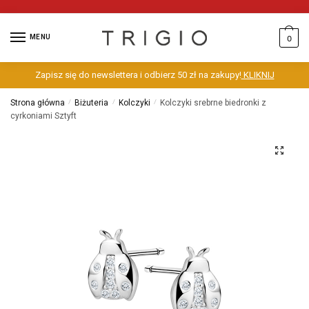
MENU
0
Zapisz się do newslettera i odbierz 50 zł na zakupy!
KLIKNIJ
Strona główna
/
Biżuteria
/
Kolczyki
/
Kolczyki srebrne biedronki z
cyrkoniami Sztyft