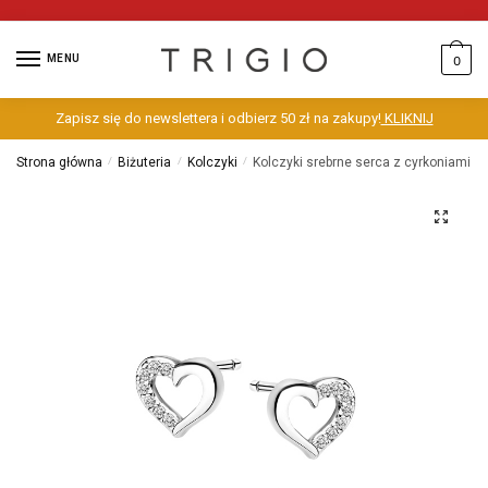
MENU
0
Zapisz się do newslettera i odbierz 50 zł na zakupy!
KLIKNIJ
Strona główna
/
Biżuteria
/
Kolczyki
/
Kolczyki srebrne serca z cyrkoniami