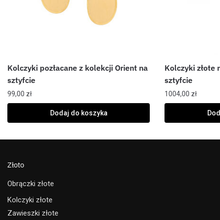
Kolczyki pozłacane z kolekcji Orient na
Kolczyki złote
sztyfcie
sztyfcie
99,00
zł
1004,00
zł
Dodaj do koszyka
Dod
Złoto
Obrączki złote
Kolczyki złote
Zawieszki złote