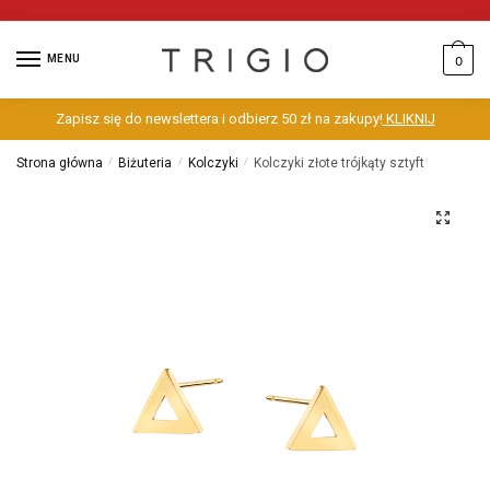
MENU
0
Zapisz się do newslettera i odbierz 50 zł na zakupy!
KLIKNIJ
Strona główna
/
Biżuteria
/
Kolczyki
/
Kolczyki złote trójkąty sztyft