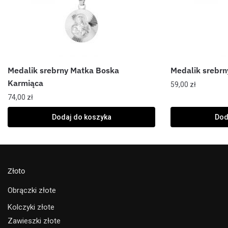
Medalik srebrny Matka Boska
Medalik srebr
Karmiąca
59,00
zł
74,00
zł
Dodaj do koszyka
Dod
Złoto
Obrączki złote
Kolczyki złote
Zawieszki złote