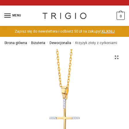
MENU
0
Zapisz się do newslettera i odbierz 50 zł na zakupy!
KLIKNIJ
Strona główna
/
Biżuteria
/
Dewocjonalia
/
Krzyżyk złoty z cyrkoniami