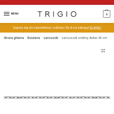
MENU
0
Zapisz się do newslettera i odbierz 50 zł na zakupy!
KLIKNIJ
Strona główna
/
Biżuteria
/
Łańcuszki
/
Łańcuszek srebrny Anker 45 cm