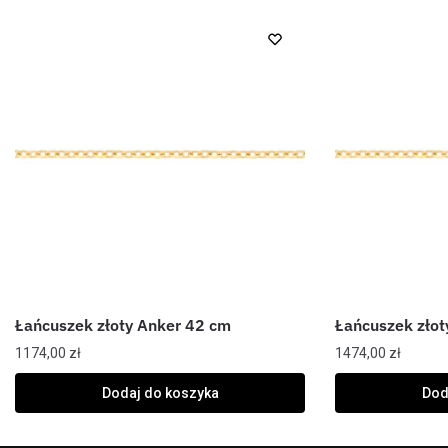
Łańcuszek złoty Anker 42 cm
Łańcuszek złot
1174,00
zł
1474,00
zł
Dodaj do koszyka
Dod