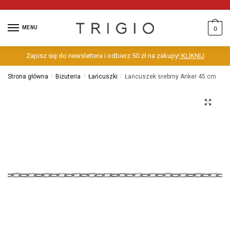
MENU
0
Zapisz się do newslettera i odbierz 50 zł na zakupy!
KLIKNIJ
Strona główna
/
Biżuteria
/
Łańcuszki
/
Łańcuszek srebrny Anker 45 cm