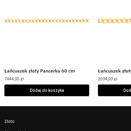
Łańcuszek złoty Pancerka 60 cm
Łańcuszek złot
7444,00
zł
2034,00
zł
Dodaj do koszyka
Dod
Złoto