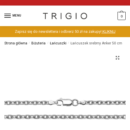
MENU
0
Zapisz się do newslettera i odbierz 50 zł na zakupy!
KLIKNIJ
Strona główna
/
Biżuteria
/
Łańcuszki
/
Łańcuszek srebrny Anker 50 cm