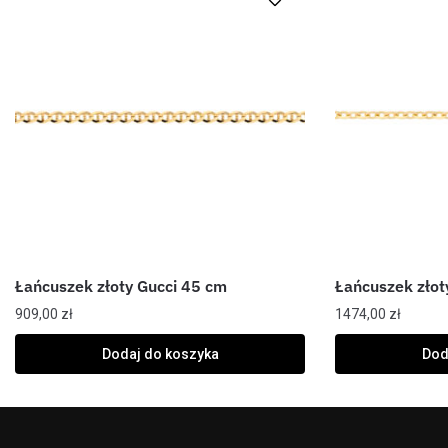
Łańcuszek złoty Gucci 45 cm
Łańcuszek złot
909,00
zł
1474,00
zł
Dodaj do koszyka
Dod