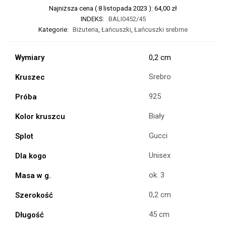
Najniższa cena (
8 listopada 2023
):
64,00
zł
INDEKS:
BALI0452/45
Kategorie:
Biżuteria
,
Łańcuszki
,
Łańcuszki srebrne
Wymiary
0,2 cm
Srebro
Kruszec
925
Próba
Biały
Kolor kruszcu
Gucci
Splot
Unisex
Dla kogo
ok. 3
Masa w g.
0,2 cm
Szerokość
45 cm
Długość