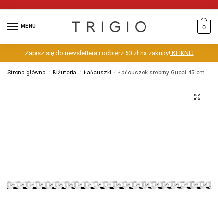
MENU
0
Zapisz się do newslettera i odbierz 50 zł na zakupy!
KLIKNIJ
Strona główna
/
Biżuteria
/
Łańcuszki
/
Łańcuszek srebrny Gucci 45 cm