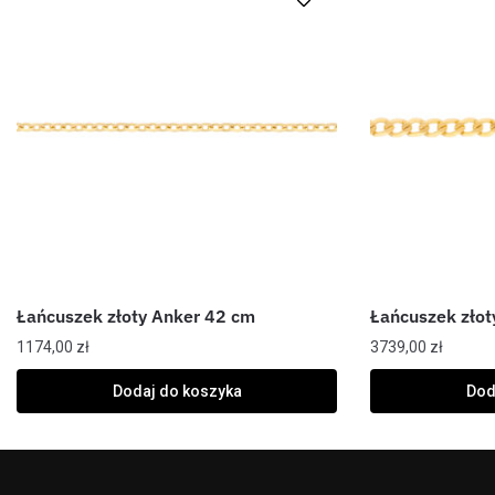
Łańcuszek złoty Anker 42 cm
Łańcuszek złot
1174,00
zł
3739,00
zł
Dodaj do koszyka
Dod