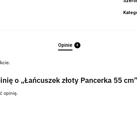
Szero
Kateg
Opinie
0
kcie.
inię o „Łańcuszek złoty Pancerka 55 cm
ć opinię.