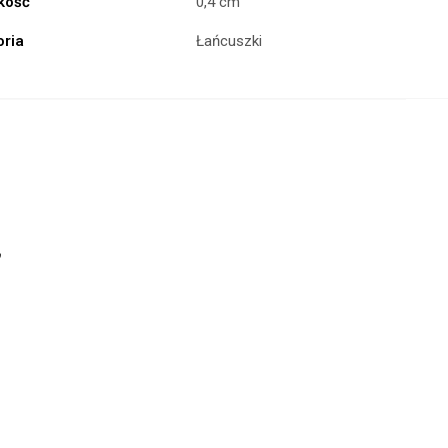
kość
0,4 cm
oria
Łańcuszki
”