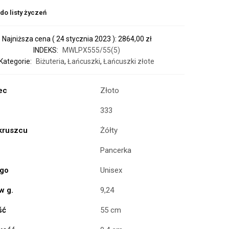
do listy życzeń
Najniższa cena (
24 stycznia 2023
):
2864,00
zł
INDEKS:
MWLPX555/55(5)
Kategorie:
Biżuteria
,
Łańcuszki
,
Łańcuszki złote
ec
Złoto
333
 kruszcu
Żółty
Pancerka
ogo
Unisex
w g.
9,24
ść
55 cm