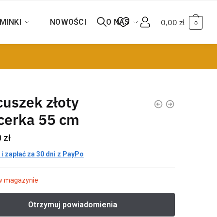
MINKI
NOWOŚCI
O NAS
0,00
zł
0
uszek złoty
cerka 55 cm
0
zł
 i
zapłać za 30 dni z PayPo
w magazynie