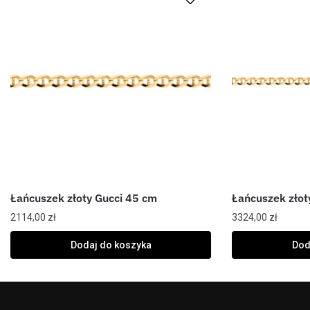
Łańcuszek złoty Gucci 45 cm
Łańcuszek złot
2114,00
zł
3324,00
zł
Dodaj do koszyka
Dod