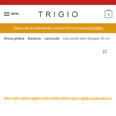
MENU
0
Zapisz się do newslettera i odbierz 50 zł na zakupy!
KLIKNIJ
Strona główna
/
Biżuteria
/
Łańcuszki
/
Łańcuszek złoty Singapur 50 cm