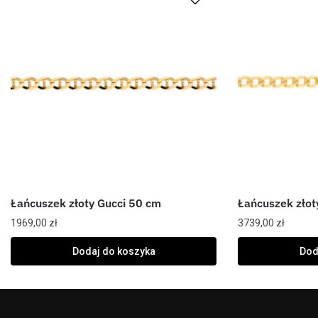
Łańcuszek złoty Gucci 50 cm
Łańcuszek złot
1969,00
zł
3739,00
zł
Dodaj do koszyka
Dod