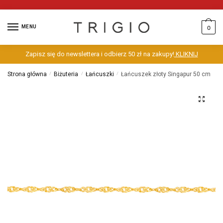
MENU
0
Zapisz się do newslettera i odbierz 50 zł na zakupy!
KLIKNIJ
Strona główna
/
Biżuteria
/
Łańcuszki
/
Łańcuszek złoty Singapur 50 cm