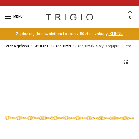
MENU
0
Zapisz się do newslettera i odbierz 50 zł na zakupy!
KLIKNIJ
Strona główna
/
Biżuteria
/
Łańcuszki
/
Łańcuszek złoty Singapur 50 cm