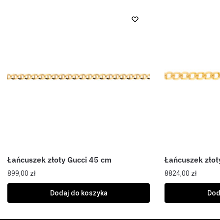
Łańcuszek złoty Gucci 45 cm
Łańcuszek złot
899,00
zł
8824,00
zł
Dodaj do koszyka
Dod