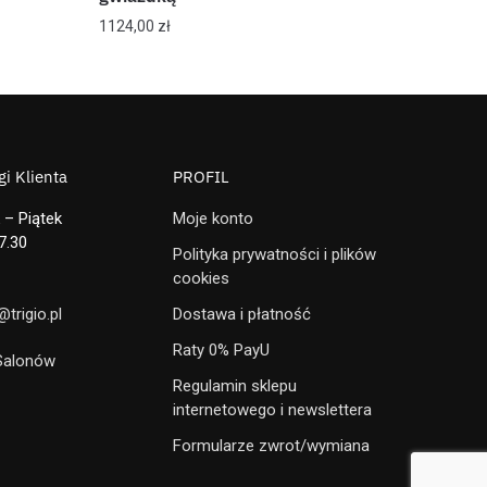
1124,00
zł
i Klienta
PROFIL
 – Piątek
Moje konto
7.30
Polityka prywatności i plików
cookies
trigio.pl
Dostawa i płatność
Raty 0% PayU
 Salonów
Regulamin sklepu
internetowego i newslettera
Formularze zwrot/wymiana