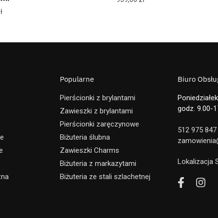
ł
Popularne
Biuro Obsług
Pierścionki z brylantami
Poniedziałek
godz. 9.00-1
e
Zawieszki z brylantami
Pierścionki zaręczynowe
512 975 847
ne
Biżuteria ślubna
zamowienia@
e
Zawieszki Charms
Lokalizacja
e
Biżuteria z markazytami
zna
Biżuteria ze stali szlachetnej