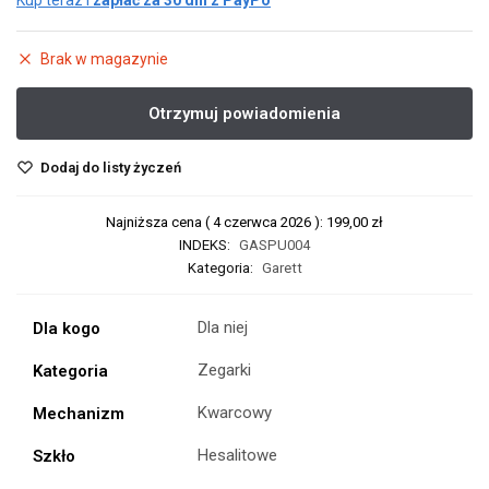
Kup teraz i
zapłać za 30 dni z PayPo
Brak w magazynie
Dodaj do listy życzeń
Najniższa cena (
4 czerwca 2026
):
199,00
zł
INDEKS:
GASPU004
Kategoria:
Garett
Dla niej
Dla kogo
Zegarki
Kategoria
Kwarcowy
Mechanizm
Hesalitowe
Szkło