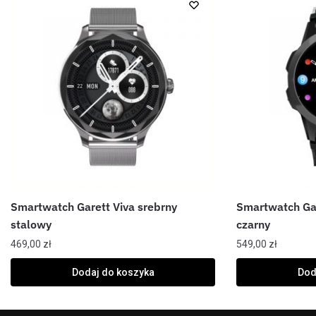
Smartwatch Garett Viva srebrny
Smartwatch Gar
stalowy
czarny
469,00
zł
549,00
zł
Dodaj do koszyka
Dod