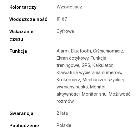
Wyświetlacz
Kolor tarczy
IP 67
Wodoszczelność
Cyfrowe
Wskazanie
czasu
Alarm
,
Bluetooth
,
Ciśnieniomierz
,
Funkcje
Ekran dotykowy
,
Funkcje
treningowe
,
GPS
,
Kalkulator
,
Klawiatura wybierania numerów
,
Krokomierz
,
Mechanizm szybkiej
wymiany paska
,
Monitor
aktywności
,
Monitor snu
,
Możliwość
rozmów
2 lata
Gwarancja
Polskie
Pochodzenie