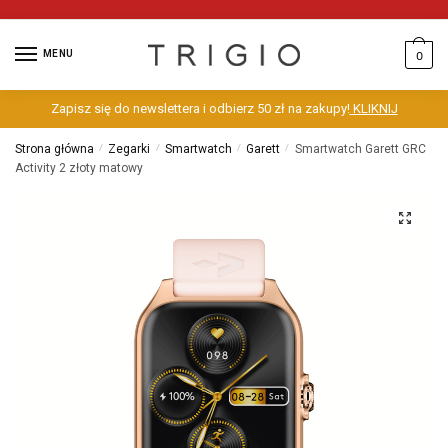
MENU
0
Zapisz się do newslettera i odbierz 50 zł na zakupy!
KLIKNIJ
Strona główna
/
Zegarki
/
Smartwatch
/
Garett
/
Smartwatch Garett GRC
Activity 2 złoty matowy