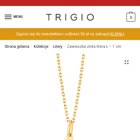
MENU
0
Zapisz się do newslettera i odbierz 50 zł na zakupy!
KLIKNIJ
Strona główna
/
Kolekcje
/
Litery
/
Zawieszka złota litera Ł – 1 cm