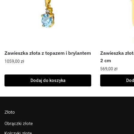
Zawieszka złota z topazem i brylantem
Zawieszka złota
2 cm
1059,00
zł
569,00
zł
Dodaj do koszyka
Dod
Złoto
Obrączki złote
Kolczyki złote