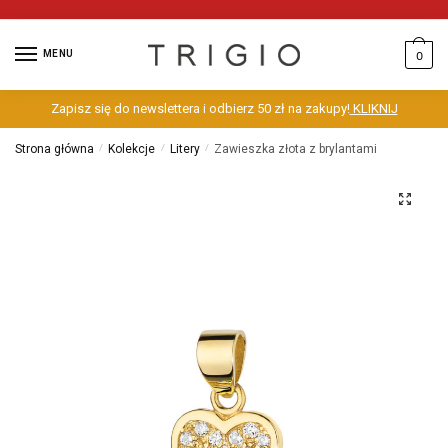
MENU
0
Zapisz się do newslettera i odbierz 50 zł na zakupy!
KLIKNIJ
Strona główna
/
Kolekcje
/
Litery
/
Zawieszka złota z brylantami