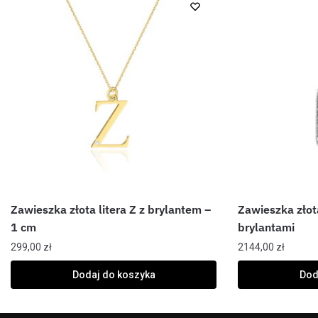
Zawieszka złota litera Z z brylantem –
Zawieszka złot
1 cm
brylantami
299,00
zł
2144,00
zł
Dodaj do koszyka
Dod