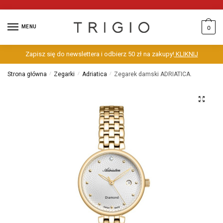
MENU
0
Zapisz się do newslettera i odbierz 50 zł na zakupy!
KLIKNIJ
Strona główna
/
Zegarki
/
Adriatica
/
Zegarek damski ADRIATICA.