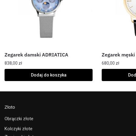
Zegarek damski ADRIATICA
Zegarek męsk
838,00
zł
680,00
zł
Dodaj do koszyka
Dod
Złoto
Obrączki złote
Kolczyki złote