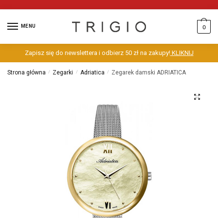
MENU
0
Zapisz się do newslettera i odbierz 50 zł na zakupy!
KLIKNIJ
Strona główna
/
Zegarki
/
Adriatica
/
Zegarek damski ADRIATICA