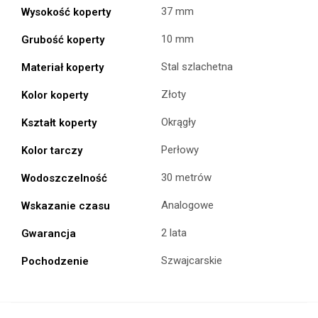
37 mm
Wysokość koperty
10 mm
Grubość koperty
Stal szlachetna
Materiał koperty
Złoty
Kolor koperty
Okrągły
Kształt koperty
Perłowy
Kolor tarczy
30 metrów
Wodoszczelność
Analogowe
Wskazanie czasu
2 lata
Gwarancja
Szwajcarskie
Pochodzenie