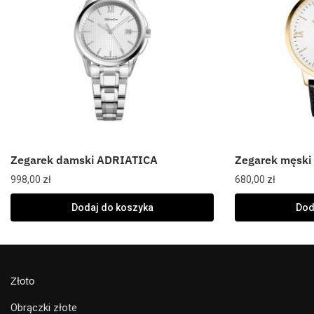
Zegarek damski ADRIATICA
Zegarek męsk
998,00
zł
680,00
zł
Dodaj do koszyka
Dod
Złoto
Obrączki złote