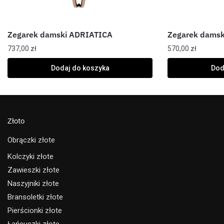
Zegarek damski ADRIATICA
Zegarek dams
737,00
zł
570,00
zł
Dodaj do koszyka
Dod
Złoto
Obrączki złote
Kolczyki złote
Zawieszki złote
Naszyjniki złote
Bransoletki złote
Pierścionki złote
Łańcuszki złote