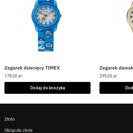
Zegarek dziecięcy TIMEX
Zegarek damsk
179,00
zł
299,00
zł
Dodaj do koszyka
Dod
Złoto
Obrączki złote