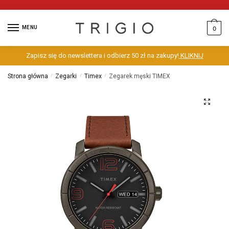
MENU
0
Zapisz się do newslettera i odbierz 50 zł na zakupy!
KLIKNIJ
Strona główna
/
Zegarki
/
Timex
/
Zegarek męski TIMEX