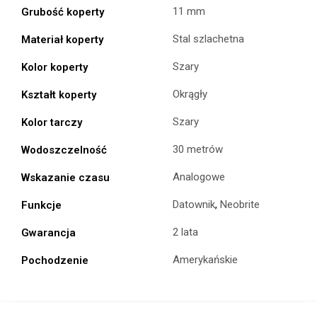
11 mm
Grubość koperty
Stal szlachetna
Materiał koperty
Szary
Kolor koperty
Okrągły
Kształt koperty
Szary
Kolor tarczy
30 metrów
Wodoszczelność
Analogowe
Wskazanie czasu
Datownik
,
Neobrite
Funkcje
2 lata
Gwarancja
Amerykańskie
Pochodzenie