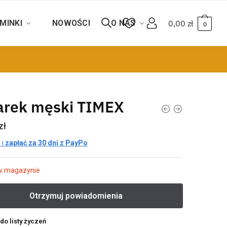
MINKI
NOWOŚCI
O NAS
0,00
zł
0
arek męski TIMEX
zł
 i
zapłać za 30 dni z PayPo
w magazynie
do listy życzeń