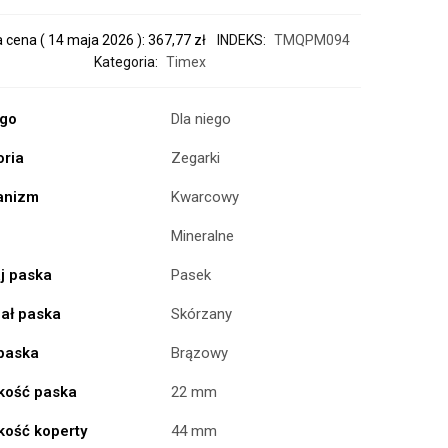
a cena (
14 maja 2026
):
367,77
zł
INDEKS:
TMQPM094
Kategoria:
Timex
ogo
Dla niego
oria
Zegarki
anizm
Kwarcowy
Mineralne
j paska
Pasek
iał paska
Skórzany
 paska
Brązowy
kość paska
22 mm
kość koperty
44 mm