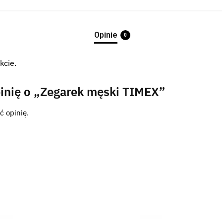
Opinie
0
kcie.
inię o „Zegarek męski TIMEX”
ć opinię.