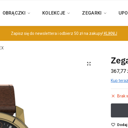
OBRĄCZKI
KOLEKCJE
ZEGARKI
UPO
Zapisz się do newslettera i odbierz 50 zł na zakupy!
KLIKNIJ
EX
Zeg
367,77
Kup teraz
Brak 
Dodaj 