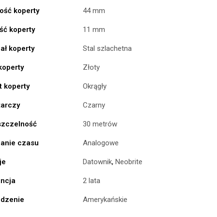
ość koperty
44 mm
ść koperty
11 mm
ał koperty
Stal szlachetna
koperty
Złoty
t koperty
Okrągły
tarczy
Czarny
zczelność
30 metrów
anie czasu
Analogowe
je
Datownik
,
Neobrite
ncja
2 lata
dzenie
Amerykańskie