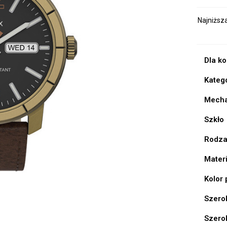
Najniższ
Dla k
Kateg
Mech
Szkło
Rodza
Mater
Kolor
Szero
Szero