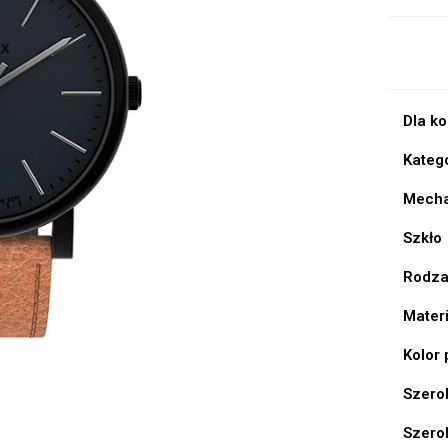
Dla k
Kateg
Mech
Szkło
Rodza
Mater
Kolor
Szero
Szero