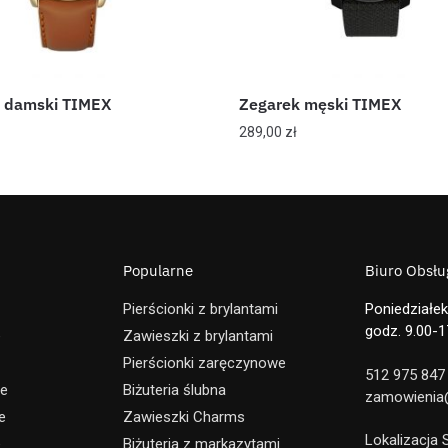
 damski TIMEX
Zegarek męski TIMEX
289,00
zł
Popularne
Biuro Obsług
Pierścionki z brylantami
Poniedziałek
godz. 9.00-1
e
Zawieszki z brylantami
Pierścionki zaręczynowe
512 975 847
ne
Biżuteria ślubna
zamowienia@
e
Zawieszki Charms
Lokalizacja
e
Biżuteria z markazytami