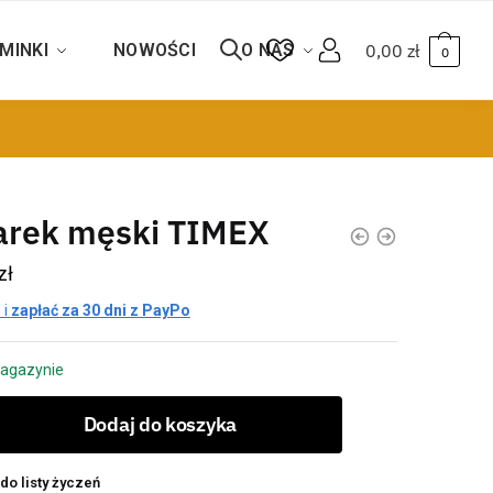
MINKI
NOWOŚCI
O NAS
0,00
zł
0
arek męski TIMEX
zł
 i
zapłać za 30 dni z PayPo
agazynie
Dodaj do koszyka
do listy życzeń