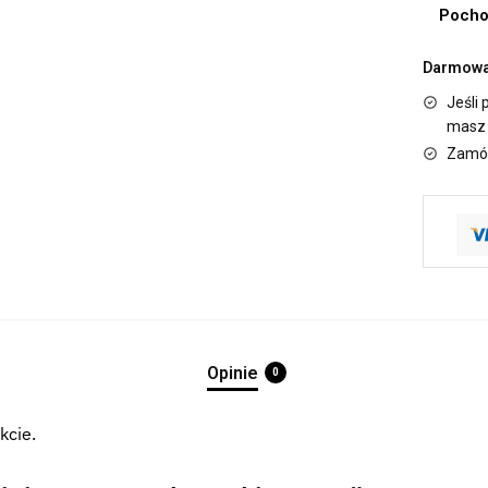
Pocho
Darmowa 
Jeśli 
masz 
Zamów
Opinie
0
kcie.