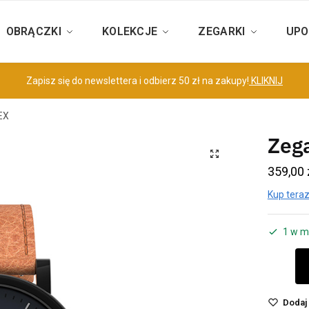
OBRĄCZKI
KOLEKCJE
ZEGARKI
UPO
Zapisz się do newslettera i odbierz 50 zł na zakupy!
KLIKNIJ
EX
Zeg
359,00
Kup teraz
1 w m
Dodaj 