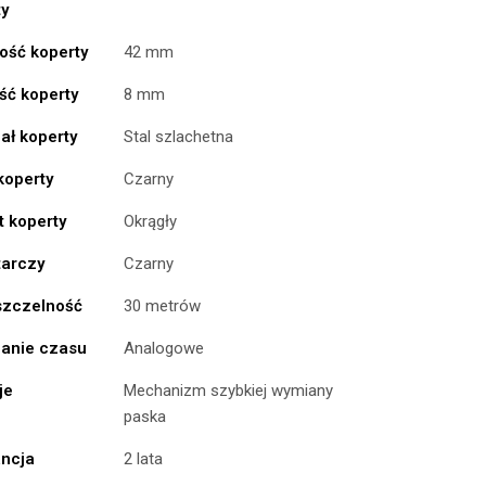
ty
ość koperty
42 mm
ść koperty
8 mm
ał koperty
Stal szlachetna
koperty
Czarny
t koperty
Okrągły
tarczy
Czarny
zczelność
30 metrów
anie czasu
Analogowe
je
Mechanizm szybkiej wymiany
paska
ncja
2 lata