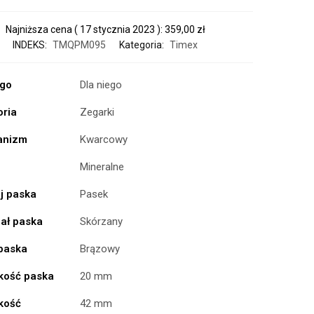
Najniższa cena (
17 stycznia 2023
):
359,00
zł
INDEKS:
TMQPM095
Kategoria:
Timex
ogo
Dla niego
oria
Zegarki
anizm
Kwarcowy
Mineralne
j paska
Pasek
iał paska
Skórzany
 paska
Brązowy
kość paska
20 mm
kość
42 mm