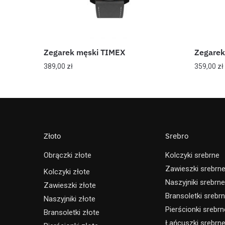
Zegarek męski TIMEX
Zegarek
389,00
zł
359,00
zł
Złoto
Srebro
Obrączki złote
Kolczyki srebrne
Zawieszki srebrn
Kolczyki złote
Naszyjniki srebrne
Zawieszki złote
Bransoletki srebr
Naszyjniki złote
Pierścionki srebrn
Bransoletki złote
Łańcuszki srebrn