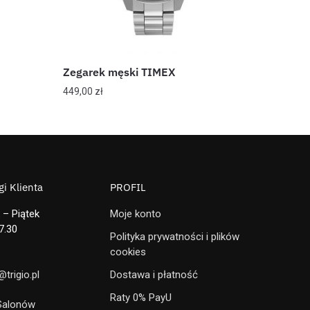
Zegarek męski TIMEX
449,00
zł
i Klienta
PROFIL
 – Piątek
Moje konto
7.30
Polityka prywatności i plików
cookies
trigio.pl
Dostawa i płatność
Raty 0% PayU
 Salonów