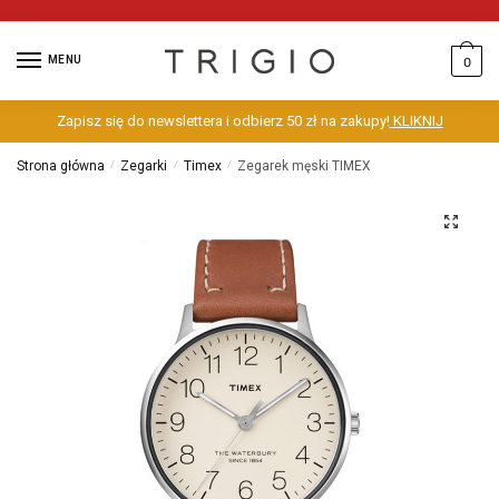
MENU
0
Zapisz się do newslettera i odbierz 50 zł na zakupy!
KLIKNIJ
Strona główna
/
Zegarki
/
Timex
/
Zegarek męski TIMEX