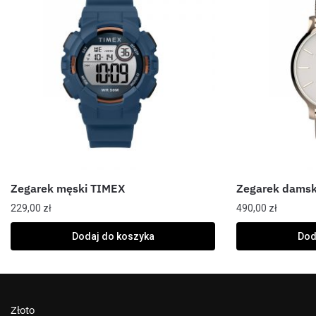
Zegarek męski TIMEX
Zegarek damsk
229,00
zł
490,00
zł
Dodaj do koszyka
Dod
Złoto