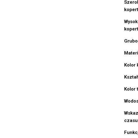
Szero
koper
Wysok
koper
Grubo
Materi
Kolor 
Kształ
Kolor 
Wodos
Wskaz
czasu
Funkc