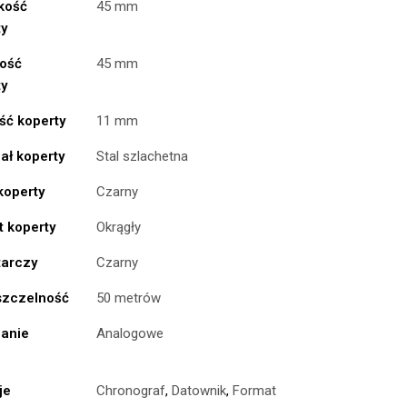
kość
45 mm
ty
ość
45 mm
ty
ść koperty
11 mm
ał koperty
Stal szlachetna
koperty
Czarny
t koperty
Okrągły
tarczy
Czarny
zczelność
50 metrów
anie
Analogowe
je
Chronograf
,
Datownik
,
Format