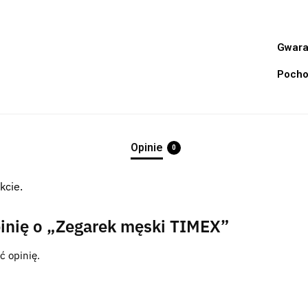
Gwara
Pocho
Opinie
0
kcie.
inię o „Zegarek męski TIMEX”
ć opinię.