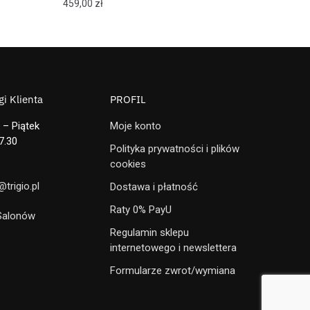
459,00
zł
i Klienta
PROFIL
 – Piątek
Moje konto
7.30
Polityka prywatności i plików
cookies
trigio.pl
Dostawa i płatność
Raty 0% PayU
 Salonów
Regulamin sklepu
internetowego i newslettera
Formularze zwrot/wymiana