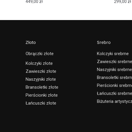
449,00
zł
299,00
zł
Złoto
Srebro
Obrączki złote
Kolczyki srebrne
Zawieszki srebrn
Kolczyki złote
Naszyjniki srebrne
Zawieszki złote
Bransoletki srebr
Naszyjniki złote
Pierścionki srebrn
Bransoletki złote
Łańcuszki srebrn
Pierścionki złote
Biżuteria artystyc
Łańcuszki złote