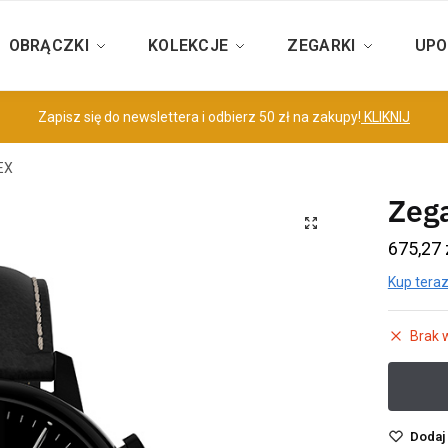
OBRĄCZKI
KOLEKCJE
ZEGARKI
UPO
Zapisz się do newslettera i odbierz 50 zł na zakupy!
KLIKNIJ
EX
Zeg
675,27
Kup teraz
Brak 
Dodaj 