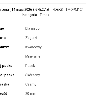
a cena (
14 maja 2026
):
675,27
zł
INDEKS:
TMQPM124
Kategoria:
Timex
ogo
Dla niego
oria
Zegarki
anizm
Kwarcowy
Mineralne
j paska
Pasek
iał paska
Skórzany
 paska
Czarny
kość
20 mm