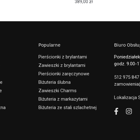
389,00
zł
Popularne
Biuro Obsług
Pierścionki z brylantami
Poniedziałek
godz. 9.00-1
e
Zawieszki z brylantami
Pierścionki zaręczynowe
512 975 847
ne
Biżuteria ślubna
zamowienia@
e
Zawieszki Charms
Lokalizacja
e
Biżuteria z markazytami
zna
Biżuteria ze stali szlachetnej