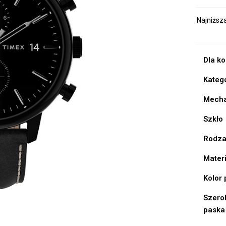
Najniższ
Dla k
Kateg
Mech
Szkło
Rodza
Mater
Kolor
Szero
paska