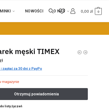
MINKI
NOWOŚCI
O NAS
0,00
zł
0
arek męski TIMEX
zł
 i
zapłać za 30 dni z PayPo
w magazynie
do listy życzeń