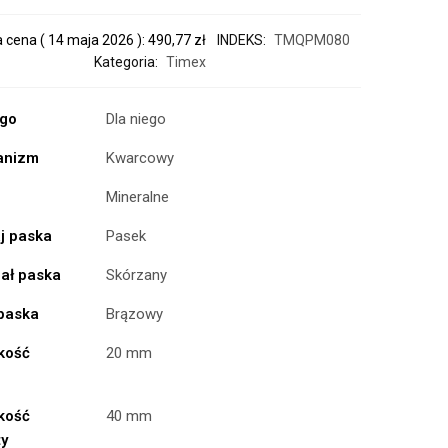
a cena (
14 maja 2026
):
490,77
zł
INDEKS:
TMQPM080
Kategoria:
Timex
ogo
Dla niego
anizm
Kwarcowy
Mineralne
j paska
Pasek
iał paska
Skórzany
 paska
Brązowy
kość
20 mm
kość
40 mm
ty