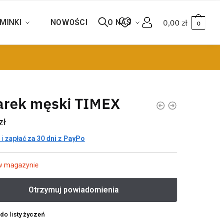
MINKI
NOWOŚCI
O NAS
0,00
zł
0
arek męski TIMEX
zł
 i
zapłać za 30 dni z PayPo
w magazynie
do listy życzeń