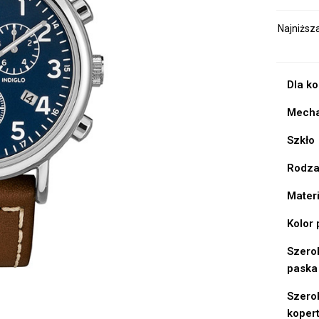
Najniższ
Dla k
Mech
Szkło
Rodza
Mater
Kolor
Szero
paska
Szero
koper