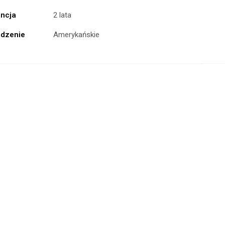
ncja
2 lata
dzenie
Amerykańskie