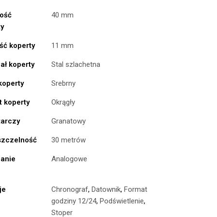
ość
40 mm
ty
ść koperty
11 mm
ał koperty
Stal szlachetna
koperty
Srebrny
t koperty
Okrągły
tarczy
Granatowy
zczelność
30 metrów
anie
Analogowe
je
Chronograf
,
Datownik
,
Format
godziny 12/24
,
Podświetlenie
,
Stoper