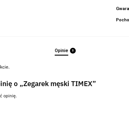
Gwara
Pocho
Opinie
0
kcie.
inię o „Zegarek męski TIMEX”
ć opinię.