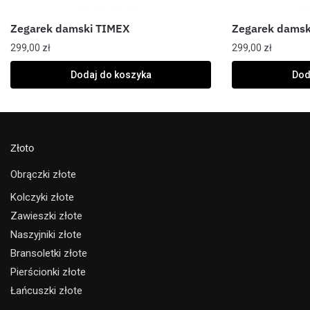
Zegarek damski TIMEX
Zegarek damsk
299,00
zł
299,00
zł
Dodaj do koszyka
Dod
Złoto
Obrączki złote
Kolczyki złote
Zawieszki złote
Naszyjniki złote
Bransoletki złote
Pierścionki złote
Łańcuszki złote