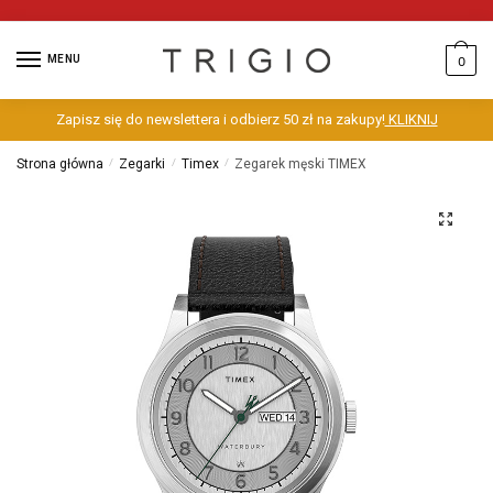
MENU
0
Zapisz się do newslettera i odbierz 50 zł na zakupy!
KLIKNIJ
Strona główna
/
Zegarki
/
Timex
/
Zegarek męski TIMEX