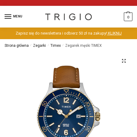
MENU
0
Zapisz się do newslettera i odbierz 50 zł na zakupy!
KLIKNIJ
Strona główna
/
Zegarki
/
Timex
/
Zegarek męski TIMEX