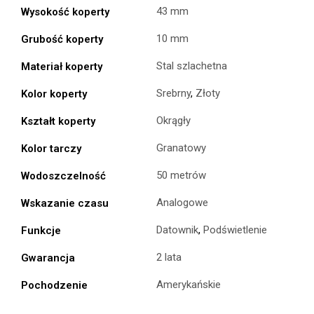
43 mm
Wysokość koperty
10 mm
Grubość koperty
Stal szlachetna
Materiał koperty
Srebrny
,
Złoty
Kolor koperty
Okrągły
Kształt koperty
Granatowy
Kolor tarczy
50 metrów
Wodoszczelność
Analogowe
Wskazanie czasu
Datownik
,
Podświetlenie
Funkcje
2 lata
Gwarancja
Amerykańskie
Pochodzenie