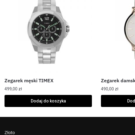
Zegarek męski TIMEX
Zegarek damsk
499,00
zł
490,00
zł
Dodaj do koszyka
Dod
Złoto