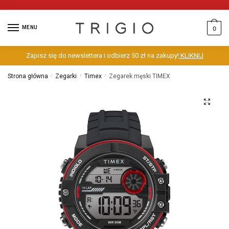
MENU
0
Zapisz się do newslettera i odbierz 50 zł na zakupy!
KLIKNIJ
Strona główna
/
Zegarki
/
Timex
/
Zegarek męski TIMEX