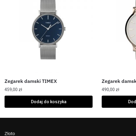
Zegarek damski TIMEX
Zegarek damsk
459,00
zł
490,00
zł
Dodaj do koszyka
Dod
Złoto