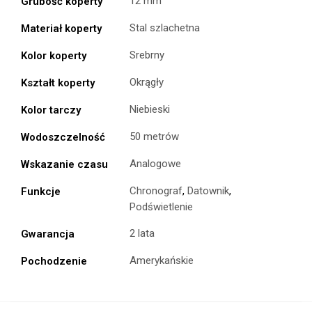
12 mm
Grubość koperty
Stal szlachetna
Materiał koperty
Srebrny
Kolor koperty
Okrągły
Kształt koperty
Niebieski
Kolor tarczy
50 metrów
Wodoszczelność
Analogowe
Wskazanie czasu
Chronograf
,
Datownik
,
Funkcje
Podświetlenie
2 lata
Gwarancja
Amerykańskie
Pochodzenie