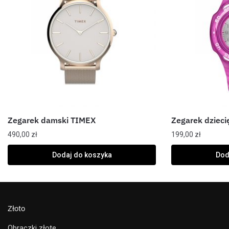
Zegarek damski TIMEX
Zegarek dziec
490,00
zł
199,00
zł
Dodaj do koszyka
Dod
Złoto
Obrączki złote