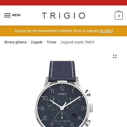
MENU
0
Zapisz się do newslettera i odbierz 50 zł na zakupy!
KLIKNIJ
Strona główna
/
Zegarki
/
Timex
/
Zegarek męski TIMEX