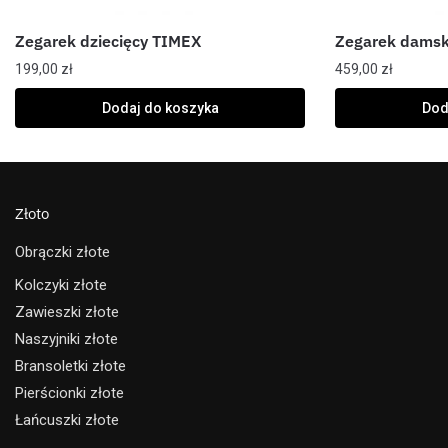
Zegarek dziecięcy TIMEX
Zegarek damsk
199,00
zł
459,00
zł
Dodaj do koszyka
Dod
Złoto
Obrączki złote
Kolczyki złote
Zawieszki złote
Naszyjniki złote
Bransoletki złote
Pierścionki złote
Łańcuszki złote