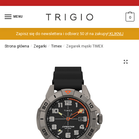
MENU
0
Zapisz się do newslettera i odbierz 50 zł na zakupy!
KLIKNIJ
Strona główna
/
Zegarki
/
Timex
/
Zegarek męski TIMEX