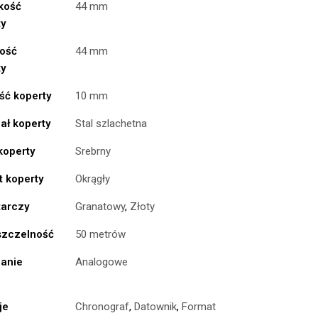
kość
44 mm
ty
ość
44 mm
ty
ść koperty
10 mm
ał koperty
Stal szlachetna
koperty
Srebrny
t koperty
Okrągły
tarczy
Granatowy
,
Złoty
zczelność
50 metrów
anie
Analogowe
je
Chronograf
,
Datownik
,
Format