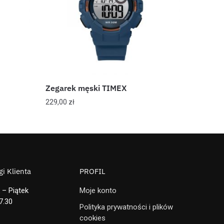
Zegarek męski TIMEX
229,00
zł
i Klienta
PROFIL
 – Piątek
Moje konto
7.30
Polityka prywatności i plików
cookies