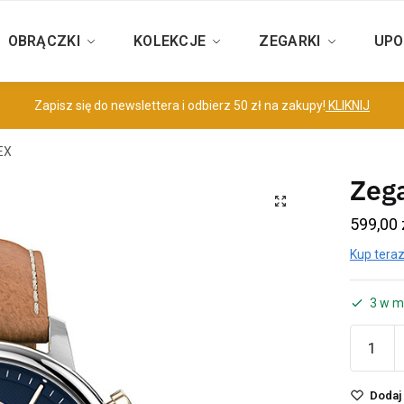
OBRĄCZKI
KOLEKCJE
ZEGARKI
UPO
Zapisz się do newslettera i odbierz 50 zł na zakupy!
KLIKNIJ
EX
Zeg
599,00
Kup teraz
3 w m
Dodaj 