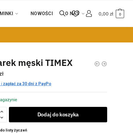
MINKI
NOWOŚCI
O NAS
0,00
zł
0
arek męski TIMEX
zł
 i
zapłać za 30 dni z PayPo
agazynie
Dodaj do koszyka
do listy życzeń