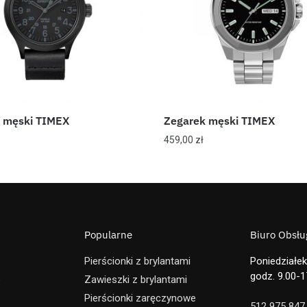
 męski TIMEX
Zegarek męski TIMEX
459,00
zł
Popularne
Biuro Obsług
Pierścionki z brylantami
Poniedziałek
godz. 9.00-1
e
Zawieszki z brylantami
Pierścionki zaręczynowe
512 975 847