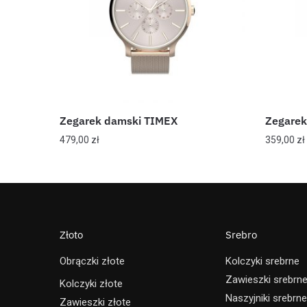
Zegarek damski TIMEX
Zegarek
479,00
zł
359,00
zł
Złoto
Srebro
Obrączki złote
Kolczyki srebrne
Zawieszki srebrn
Kolczyki złote
Naszyjniki srebrne
Zawieszki złote