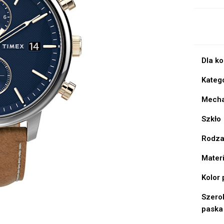
Dla k
Kateg
Mech
Szkło
Rodza
Mater
Kolor
Szero
paska