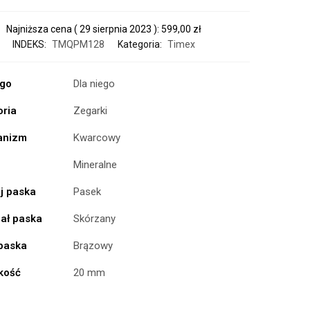
Najniższa cena (
29 sierpnia 2023
):
599,00
zł
INDEKS:
TMQPM128
Kategoria:
Timex
ogo
Dla niego
oria
Zegarki
anizm
Kwarcowy
Mineralne
j paska
Pasek
iał paska
Skórzany
 paska
Brązowy
kość
20 mm