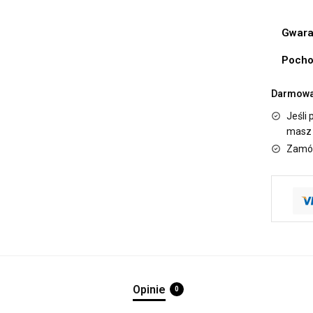
Gwara
Pocho
Darmowa 
Jeśli 
masz 
Zamów
Opinie
0