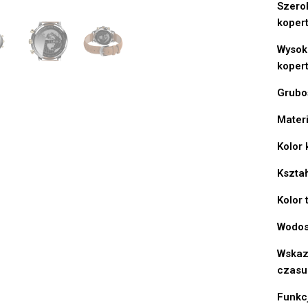
Szero
koper
Wysok
koper
Grubo
Materi
Kolor 
Kształ
Kolor 
Wodos
Wskaz
czasu
Funkc