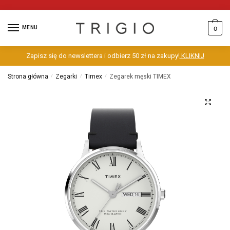
MENU
0
Zapisz się do newslettera i odbierz 50 zł na zakupy!
KLIKNIJ
Strona główna
/
Zegarki
/
Timex
/
Zegarek męski TIMEX