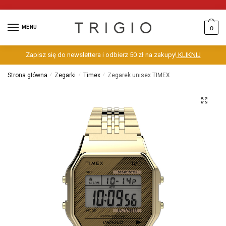
MENU
0
Zapisz się do newslettera i odbierz 50 zł na zakupy!
KLIKNIJ
Strona główna
/
Zegarki
/
Timex
/
Zegarek unisex TIMEX