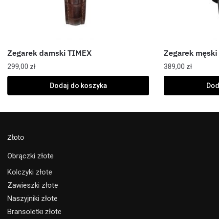
Zegarek damski TIMEX
Zegarek męski
299,00
zł
389,00
zł
Dodaj do koszyka
Dod
Złoto
Obrączki złote
Kolczyki złote
Zawieszki złote
Naszyjniki złote
Bransoletki złote