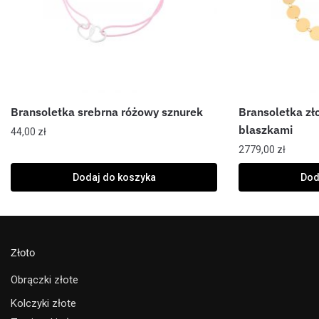
Bransoletka srebrna różowy sznurek
Bransoletka zł
blaszkami
44,00
zł
2779,00
zł
Dodaj do koszyka
Dod
Złoto
Obrączki złote
Kolczyki złote