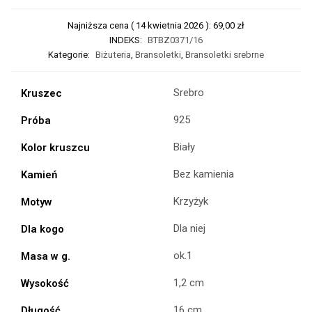
Najniższa cena (
14 kwietnia 2026
):
69,00
zł
INDEKS:
BTBZ0371/16
Kategorie:
Biżuteria
,
Bransoletki
,
Bransoletki srebrne
Srebro
Kruszec
925
Próba
Biały
Kolor kruszcu
Bez kamienia
Kamień
Krzyżyk
Motyw
Dla niej
Dla kogo
ok.1
Masa w g.
1,2 cm
Wysokość
16 cm
Długość