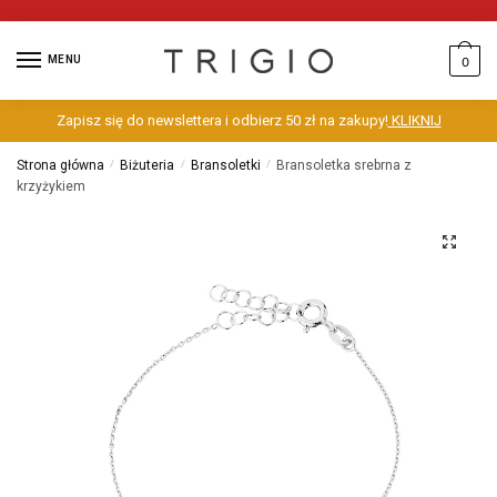
MENU
0
Zapisz się do newslettera i odbierz 50 zł na zakupy!
KLIKNIJ
Strona główna
/
Biżuteria
/
Bransoletki
/
Bransoletka srebrna z
krzyżykiem