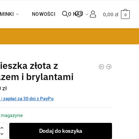
MINKI
NOWOŚCI
O NAS
0,00
zł
0
eszka złota z
zem i brylantami
0
zł
 i
zapłać za 30 dni z PayPo
 magazynie
Dodaj do koszyka