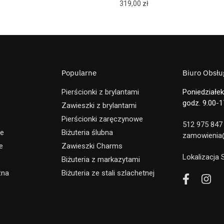
319,00
zł
Popularne
Biuro Obsług
Pierścionki z brylantami
Poniedziałek
godz. 9.00-1
e
Zawieszki z brylantami
Pierścionki zaręczynowe
512 975 847
ne
Biżuteria ślubna
zamowienia@
e
Zawieszki Charms
Lokalizacja
e
Biżuteria z markazytami
zna
Biżuteria ze stali szlachetnej