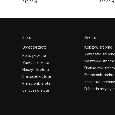
319,00
zł
699,00
zł
Złoto
Srebro
Obrączki złote
Kolczyki srebrne
Zawieszki srebrn
Kolczyki złote
Naszyjniki srebrne
Zawieszki złote
Bransoletki srebr
Naszyjniki złote
Pierścionki srebrn
Bransoletki złote
Łańcuszki srebrn
Pierścionki złote
Biżuteria artystyc
Łańcuszki złote