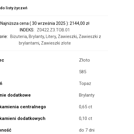
do listy życzeń
Najniższa cena (
30 września 2025
):
2144,00
zł
INDEKS:
Z0422.Z3.TOB.01
orie:
Biżuteria
,
Brylanty
,
Litery
,
Zawieszki
,
Zawieszki z
brylantami
,
Zawieszki złote
ec
Złoto
585
ń
Topaz
nie dodatkowe
Brylanty
kamienia centralnego
0,65 ct
kamieni dodatkowych
0,10 ct
pność
do 7 dni