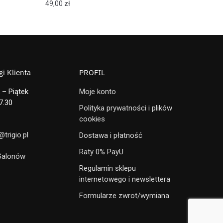
49,00
zł
i Klienta
PROFIL
 – Piątek
Moje konto
7.30
Polityka prywatności i plików
cookies
trigio.pl
Dostawa i płatność
Raty 0% PayU
 Salonów
Regulamin sklepu
internetowego i newslettera
Formularze zwrot/wymiana